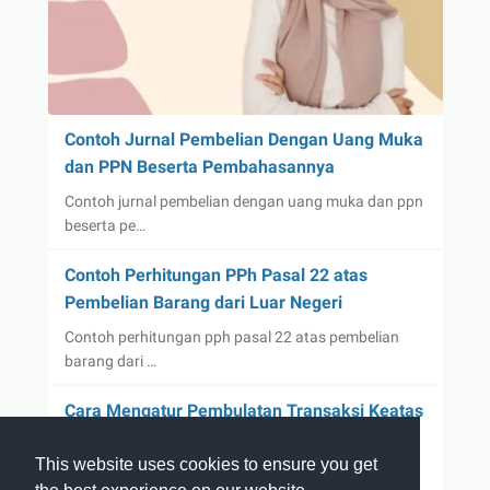
Contoh Jurnal Pembelian Dengan Uang Muka
dan PPN Beserta Pembahasannya
Contoh jurnal pembelian dengan uang muka dan ppn
beserta pe…
Contoh Perhitungan PPh Pasal 22 atas
Pembelian Barang dari Luar Negeri
Contoh perhitungan pph pasal 22 atas pembelian
barang dari …
Cara Mengatur Pembulatan Transaksi Keatas
dan Kebawah di Accurate Online
This website uses cookies to ensure you get
Cara mengatur pembulatan transaksi keatas dan