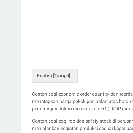
Konten [
Tampil
]
Contoh soal economic order quantity dan reord
menetapkan harga pokok penjualan atas barang 
perhitungan dalam menentukan EOQ, ROP dan sa
Contoh soal eoq, rop dan safety stock di peru
menjalankan kegiatan produksi sesuai keperl