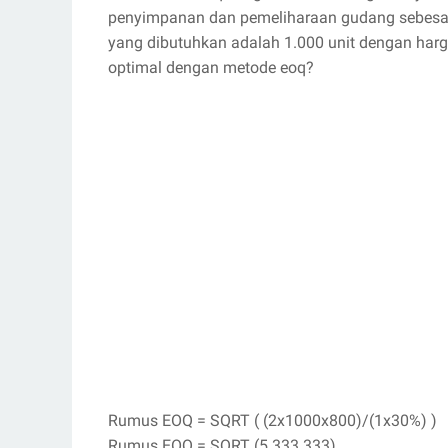
penyimpanan dan pemeliharaan gudang sebesar
yang dibutuhkan adalah 1.000 unit dengan harg
optimal dengan metode eoq?
Rumus EOQ = SQRT ( (2x1000x800)/(1x30%) )
Rumus EOQ = SQRT (5.333.333)