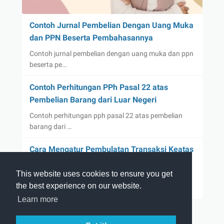
Contoh Jurnal Pembelian Dengan Uang Muka
dan PPN Beserta Pembahasannya
Contoh jurnal pembelian dengan uang muka dan ppn
beserta pe…
Contoh Perhitungan PPh Pasal 22 atas
Pembelian Barang dari Luar Negeri
Contoh perhitungan pph pasal 22 atas pembelian
barang dari …
Cara Mengatur Pembulatan Transaksi Keatas
dan Kebawah di Accurate Online
This website uses cookies to ensure you get
Cara mengatur pembulatan transaksi keatas dan
the best experience on our website.
kebawah di ac…
Learn more