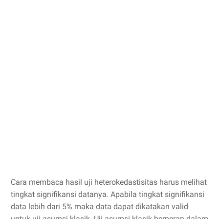
Cara membaca hasil uji heterokedastisitas harus melihat
tingkat signifikansi datanya. Apabila tingkat signifikansi
data lebih dari 5% maka data dapat dikatakan valid
untuk uji asumsi klasik. Uji asumsi klasik berperan dalam